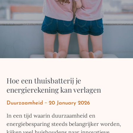
Hoe een thuisbatterij je
energierekening kan verlagen
Posted
Duurzaamheid
20 January 2026
on
In een tijd waarin duurzaamheid en
energiebesparing steeds belangrijker worden,
kijken veel huishoudens naar innovatieve