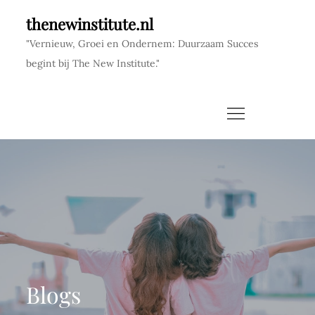
Skip
thenewinstitute.nl
to
"Vernieuw, Groei en Ondernem: Duurzaam Succes
content
begint bij The New Institute."
Blogs