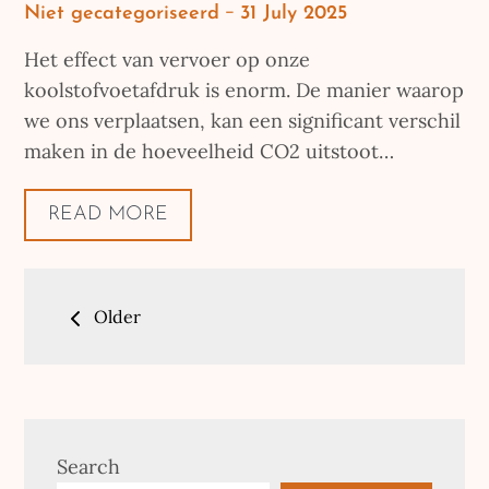
Posted
Niet gecategoriseerd
31 July 2025
on
Het effect van vervoer op onze
koolstofvoetafdruk is enorm. De manier waarop
we ons verplaatsen, kan een significant verschil
maken in de hoeveelheid CO2 uitstoot…
READ MORE
Posts
Older
navigation
Search