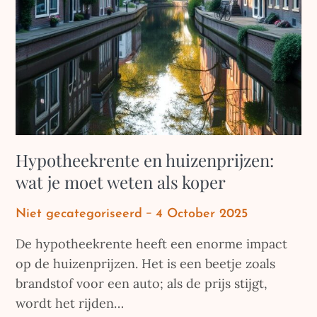
Hypotheekrente en huizenprijzen:
wat je moet weten als koper
Posted
Niet gecategoriseerd
4 October 2025
on
De hypotheekrente heeft een enorme impact
op de huizenprijzen. Het is een beetje zoals
brandstof voor een auto; als de prijs stijgt,
wordt het rijden…