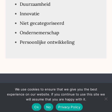
Duurzaamheid
Innovatie
Niet gecategoriseerd
Ondernemerschap
Persoonlijke ontwikkeling
We use cookies to ensure that we give you the best
experience on our website. If you continue to use this site we
Copyright © 2026
thenewinstitute.nl
All Rights
will assume that you are happy with it.
Reserved | Fondness by
Theme Palace
Ok
No
Privacy Policy