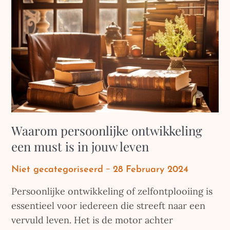
Waarom persoonlijke ontwikkeling
een must is in jouw leven
Posted
Niet gecategoriseerd
28 February 2024
on
Persoonlijke ontwikkeling of zelfontplooiing is
essentieel voor iedereen die streeft naar een
vervuld leven. Het is de motor achter