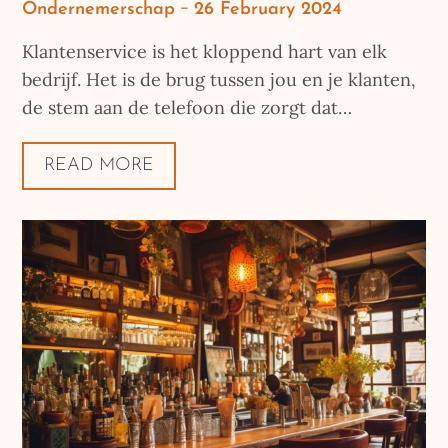
Posted
Ondernemerschap
26 February 2024
on
Klantenservice is het kloppend hart van elk
bedrijf. Het is de brug tussen jou en je klanten,
de stem aan de telefoon die zorgt dat…
READ MORE