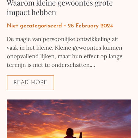
Waarom kleine gewoontes grote
impact hebben
Posted
Niet gecategoriseerd
28 February 2024
on
De magie van persoonlijke ontwikkeling zit
vaak in het kleine. Kleine gewoontes kunnen
onopvallend lijken, maar hun effect op lange
termijn is niet te onderschatten.…
READ MORE