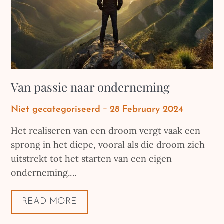
Van passie naar onderneming
Posted
Niet gecategoriseerd
28 February 2024
on
Het realiseren van een droom vergt vaak een
sprong in het diepe, vooral als die droom zich
uitstrekt tot het starten van een eigen
onderneming.…
READ MORE