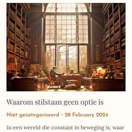
Waarom stilstaan geen optie is
Posted
Niet gecategoriseerd
28 February 2024
on
In een wereld die constant in beweging is, waar