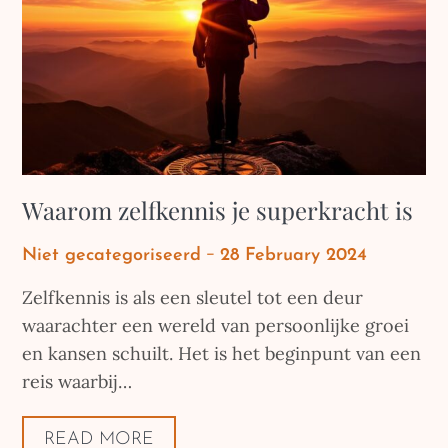
Waarom zelfkennis je superkracht is
Posted
Niet gecategoriseerd
28 February 2024
on
Zelfkennis is als een sleutel tot een deur
waarachter een wereld van persoonlijke groei
en kansen schuilt. Het is het beginpunt van een
reis waarbij…
READ MORE