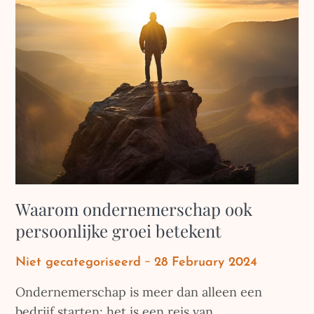
Waarom ondernemerschap ook
persoonlijke groei betekent
Posted
Niet gecategoriseerd
28 February 2024
on
Ondernemerschap is meer dan alleen een
bedrijf starten; het is een reis van