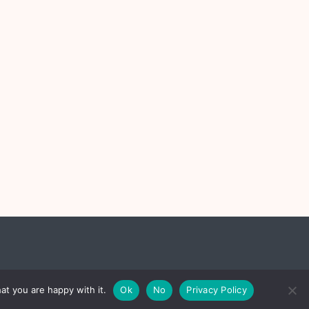
by
Theme Palace
at you are happy with it.
Ok
No
Privacy Policy