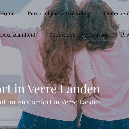
Home
Persoonlijke ontwikkeling
Ondernem
Duurzaamheid
Onderzoek
Contact
Pri
rt in Verre Landen
ntuur en Comfort in Verre Landen