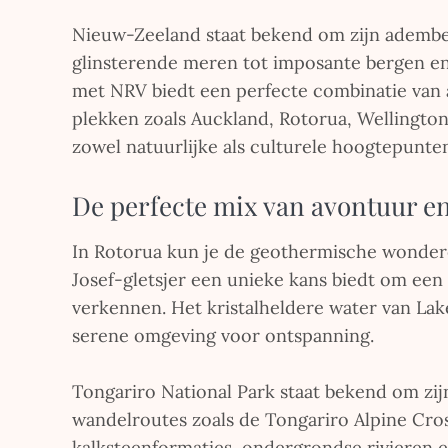
Nieuw-Zeeland staat bekend om zijn ademb
glinsterende meren tot imposante bergen en
met NRV biedt een perfecte combinatie van 
plekken zoals Auckland, Rotorua, Wellington
zowel natuurlijke als culturele hoogtepunte
De perfecte mix van avontuur e
In Rotorua kun je de geothermische wondere
Josef-gletsjer een unieke kans biedt om een 
verkennen. Het kristalheldere water van La
serene omgeving voor ontspanning.
Tongariro National Park staat bekend om zi
wandelroutes zoals de Tongariro Alpine Cr
kalksteenformaties, ondergrondse rivieren 