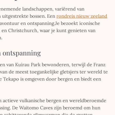
enemende landschappen, variërend van
 uitgestrekte bossen. Een
rondreis nieuw zeeland
avontuur en ontspanning.Je bezoekt iconische
 en Christchurch, waar je kunt genieten van
n.
n ontspanning
n van Kuirau Park bewonderen, terwijl de Franz
van de meest toegankelijke gletsjers ter wereld te
ke Tekapo is omgeven door bergen en biedt een
jn actieve vulkanische bergen en wereldberoemde
ossing. De Waitomo Caves zijn beroemd om hun
en schitterende glimwormen die de grotten