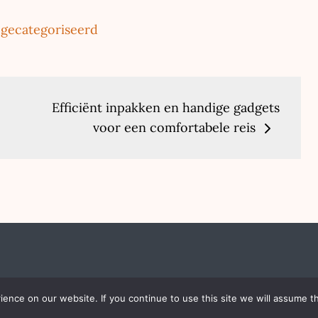
 gecategoriseerd
Efficiënt inpakken en handige gadgets
voor een comfortabele reis
026
thenewinstitute.nl
All Rights Reserved | Fondness 
nce on our website. If you continue to use this site we will assume th