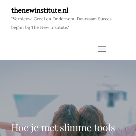
Skip
thenewinstitute.nl
to
"Vernieuw, Groei en Ondernem: Duurzaam Succes
content
begint bij The New Institute."
Hoe je met slimme tools