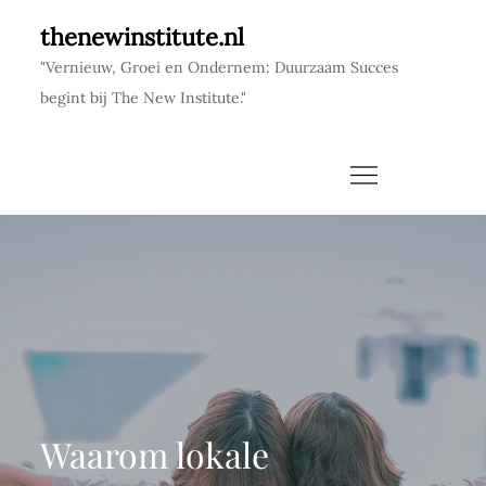
Skip
thenewinstitute.nl
to
"Vernieuw, Groei en Ondernem: Duurzaam Succes
content
begint bij The New Institute."
Waarom lokale