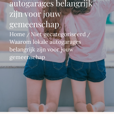
autogarages belangrijk
zijn voor jouw
gemeenschap
Home
Niet gecategoriseerd
Waarom lokale autogarages
belangrijk zijn voor jouw
gemeenschap