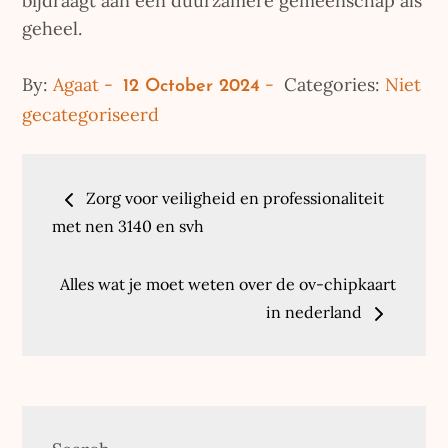
bijdraagt aan een duurzamere gemeenschap als
geheel.
Posted
By:
Agaat
Categories:
Niet
12 October 2024
on
gecategoriseerd
Post
Zorg voor veiligheid en professionaliteit
navigation
met nen 3140 en svh
Alles wat je moet weten over de ov-chipkaart
in nederland